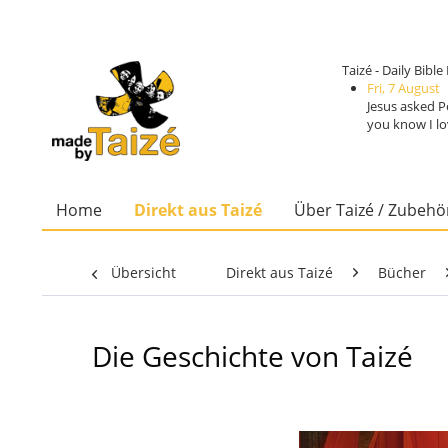
Taizé - Daily Bibl
Fri, 7 August
Jesus asked P
you know I lo
Home
Direkt aus Taizé
Über Taizé / Zubehö
Übersicht
Direkt aus Taizé
Bücher
Die Geschichte von Taizé