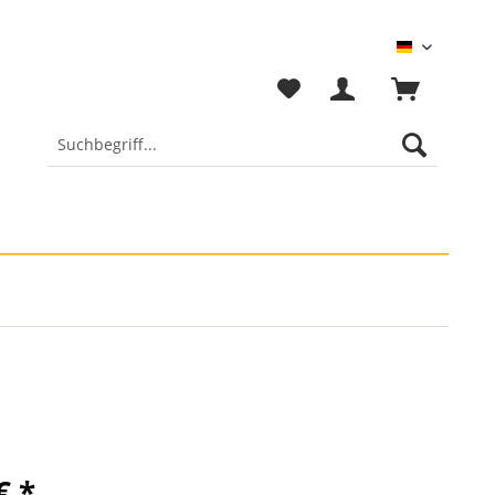
Deutsch
€ *