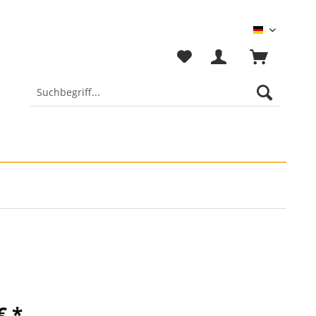
Deutsch
€ *