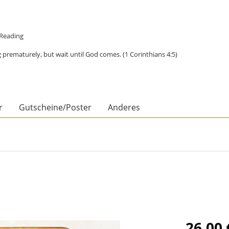
e Reading
 prematurely, but wait until God comes. (1 Corinthians 4:5)
r
Gutscheine/Poster
Anderes
26,00 