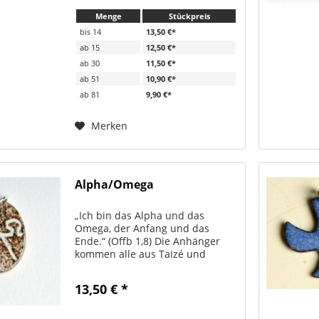
Konfirmation, Erstkommunion
Menge
Stückpreis
oder Taufe. zwei...
bis
14
13,50 €*
ab
15
12,50 €*
ab
30
11,50 €*
ab
51
10,90 €*
ab
81
9,90 €*
Merken
Alpha/Omega
„Ich bin das Alpha und das
Omega, der Anfang und das
Ende.“ (Offb 1,8) Die Anhänger
kommen alle aus Taizé und
werden von den Brüdern in
Handarbeit hergestellt. Alle
13,50 € *
Anhänger werden immer mit
passendem Bändchen verschickt.
Anhänger mit...