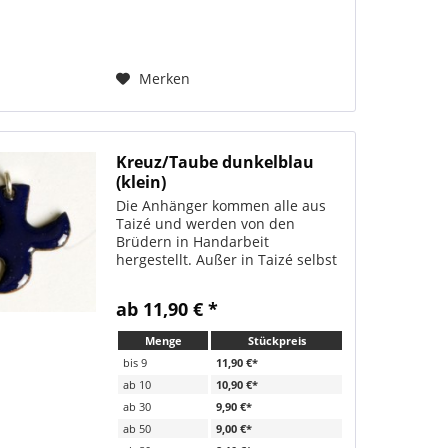
Merken
Kreuz/Taube dunkelblau
(klein)
Die Anhänger kommen alle aus
Taizé und werden von den
Brüdern in Handarbeit
hergestellt. Außer in Taizé selbst
sind sie nur hier erhältlich. Alle
Anhänger werden immer mit
ab 11,90 € *
passendem Bändchen verschickt.
Sehr beliebt als Geschenk zur...
Menge
Stückpreis
bis
9
11,90 €*
ab
10
10,90 €*
ab
30
9,90 €*
ab
50
9,00 €*