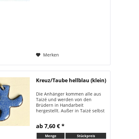
und werden von den...
Merken
Kreuz/Taube hellblau (klein)
Die Anhänger kommen alle aus
Taizé und werden von den
Brüdern in Handarbeit
hergestellt. Außer in Taizé selbst
sind sie nur hier erhältlich. Alle
Anhänger werden immer mit
ab 7,60 € *
passendem Bändchen verschickt.
Sehr beliebt als Geschenk zur...
Menge
Stückpreis