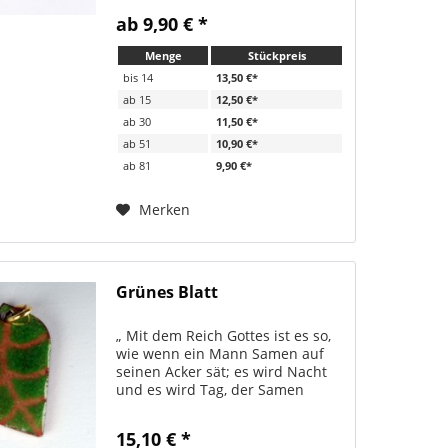
Bändchen verschickt. Sehr
ab 9,90 € *
beliebt als Geschenk zur Firmung,
Konfirmation, Erstkommunion
Menge
Stückpreis
oder Taufe. zwei...
bis
14
13,50 €*
ab
15
12,50 €*
ab
30
11,50 €*
ab
51
10,90 €*
ab
81
9,90 €*
Merken
Grünes Blatt
„ Mit dem Reich Gottes ist es so,
wie wenn ein Mann Samen auf
seinen Acker sät; es wird Nacht
und es wird Tag, der Samen
keimt und wächst, und der Mann
weiß nicht, wie .“ (Mk 4,26) Die
15,10 € *
Anhänger kommen alle aus Taizé