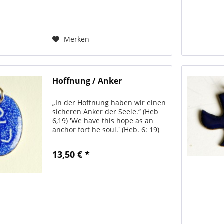
Merken
Hoffnung / Anker
„In der Hoffnung haben wir einen
sicheren Anker der Seele.“ (Heb
6,19) 'We have this hope as an
anchor fort he soul.' (Heb. 6: 19)
Die Anhänger kommen alle aus
Taizé und werden von den
13,50 € *
Brüdern in Handarbeit
hergestellt. Alle Anhänger...