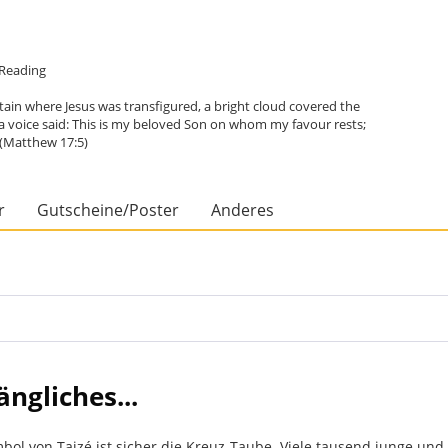
e Reading
in where Jesus was transfigured, a bright cloud covered the
 a voice said: This is my beloved Son on whom my favour rests;
. (Matthew 17:5)
r
Gutscheine/Poster
Anderes
ngliches...
bol von Taizé ist sicher die Kreuz-Taube. Viele tausend junge un