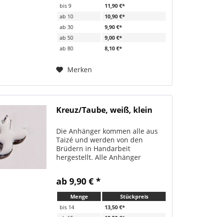
bis
9
11,90 €*
ab
10
10,90 €*
ab
30
9,90 €*
ab
50
9,00 €*
ab
80
8,10 €*
Merken
Kreuz/Taube, weiß, klein
Die Anhänger kommen alle aus
Taizé und werden von den
Brüdern in Handarbeit
hergestellt. Alle Anhänger
werden immer mit passendem
Bändchen verschickt. Sehr
ab 9,90 € *
beliebt als Geschenk zur Firmung,
Konfirmation, Erstkommunion
Menge
Stückpreis
oder Taufe. zwei...
bis
14
13,50 €*