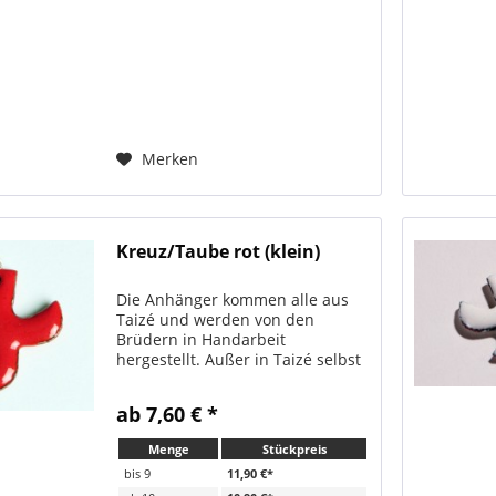
Merken
Kreuz/Taube rot (klein)
Die Anhänger kommen alle aus
Taizé und werden von den
Brüdern in Handarbeit
hergestellt. Außer in Taizé selbst
sind sie nur hier erhältlich. Alle
Anhänger werden immer mit
ab 7,60 € *
passendem Bändchen verschickt.
Sehr beliebt als Geschenk zur...
Menge
Stückpreis
bis
9
11,90 €*