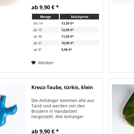
Bändchen verschickt. Sehr
ab 9,90 € *
beliebt als Geschenk zur Firmung,
Konfirmation, Erstkommunion
Menge
Stückpreis
oder Taufe. zwei...
bis
14
13,50 €*
ab
15
12,50 €*
ab
30
11,50 €*
ab
51
10,90 €*
ab
81
9,90 €*
Merken
Kreuz-Taube, türkis, klein
Die Anhänger kommen alle aus
Taizé und werden von den
Brüdern in Handarbeit
hergestellt. Alle Anhänger
werden immer mit passendem
Bändchen verschickt. Sehr
ab 9,90 € *
beliebt als Geschenk zur Firmung,