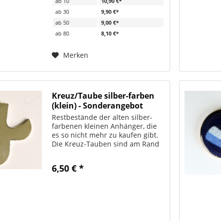
ab
10
10,90 €*
ab
30
9,90 €*
ab
50
9,00 €*
ab
80
8,10 €*
Merken
Kreuz/Taube silber-farben
(klein) - Sonderangebot
Restbestände der alten silber-
farbenen kleinen Anhänger, die
es so nicht mehr zu kaufen gibt.
Die Kreuz-Tauben sind am Rand
leicht rötlich oder schwärzlich
verfärbt, weswegen sie zum
6,50 € *
halben Preis verkauft werden.
Umtausch ausgeschlossen....