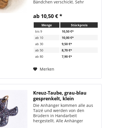
Bändchen verschickt. Sehr
beliebt als Geschenk zur Firmung,
Konfirmation, Erstkommunion
ab 10,50 € *
oder Taufe. Zwei Symbole in
einem Anhänger Größe ca. 2,6 cm
Menge
Stückpreis
Mit...
bis
9
10,50 €*
ab
10
10,00 €*
ab
30
9,50 €*
ab
50
8,70 €*
ab
80
7,90 €*
Merken
Kreuz-Taube, grau-blau
gesprenkelt, klein
Die Anhänger kommen alle aus
Taizé und werden von den
Brüdern in Handarbeit
hergestellt. Alle Anhänger
werden immer mit passendem