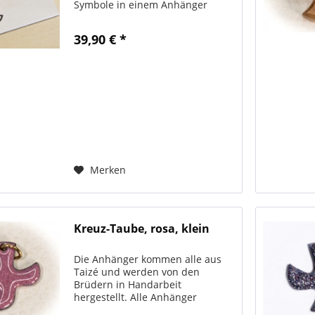
Symbole in einem Anhänger
Material: Silber 925
(Sterlingsilber) Größe ca. 2 cm
39,90 € *
Verpackung: Flache
Pappschachtel, 5x5 cm
Hergestellt in Deutschland Mit...
Merken
Kreuz-Taube, rosa, klein
Die Anhänger kommen alle aus
Taizé und werden von den
Brüdern in Handarbeit
hergestellt. Alle Anhänger
werden immer mit passendem