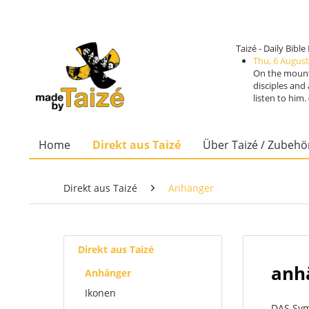
Taizé - Daily Bibl
Thu, 6 August
On the mounta
disciples and
listen to him
Home
Direkt aus Taizé
Über Taizé / Zubehö
Direkt aus Taizé
Anhänger
Direkt aus Taizé
anhä
Anhänger
Ikonen
DAS Sym