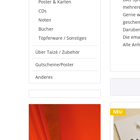
Poster & Karten
mehrere
CDs
Gerne w
Noten
geschen
Bücher
Darüber 
Die ema
Töpferware / Sonstiges
Alle An
Über Taizé / Zubehör
Gutscheine/Poster
Anderes
NEU