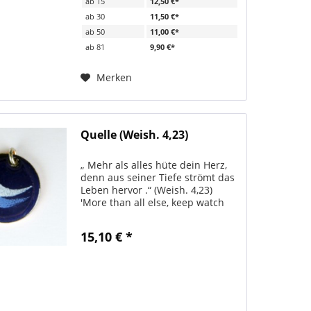
ab
15
12,50 €*
ab
30
11,50 €*
ab
50
11,00 €*
ab
81
9,90 €*
Merken
Quelle (Weish. 4,23)
„ Mehr als alles hüte dein Herz,
denn aus seiner Tiefe strömt das
Leben hervor .“ (Weish. 4,23)
'More than all else, keep watch
over your heart, since here are
the wellsprings of life.' (Pr. 4,23)
15,10 € *
Die Anhänger kommen alle aus
Taizé und...