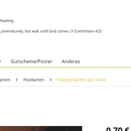
e Reading
 prematurely, but wait until God comes. (1 Corinthians 4:5)
r
Gutscheine/Poster
Anderes
arten
Postkarten
Fotopostkarten aus Taizé
0,70 €