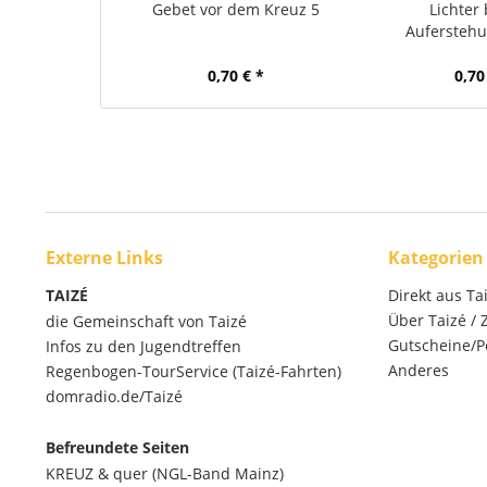
Gebet vor dem Kreuz 5
Lichter 
Auferstehu
0,70 € *
0,70
Externe Links
Kategorien
TAIZÉ
Direkt aus Ta
Über Taizé /
die Gemeinschaft von Taizé
Gutscheine/P
Infos zu den Jugendtreffen
Anderes
Regenbogen-TourService (Taizé-Fahrten)
domradio.de/Taizé
Befreundete Seiten
KREUZ & quer (NGL-Band Mainz)