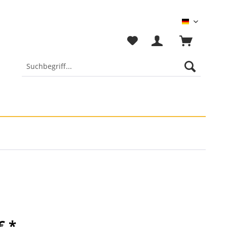
Deutsch
€ *