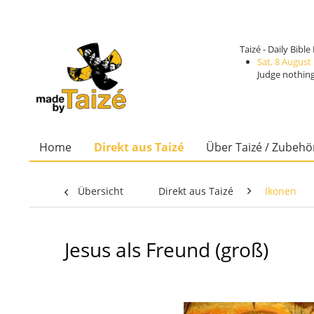
Taizé - Daily Bibl
Sat, 8 August
Judge nothing
Home
Direkt aus Taizé
Über Taizé / Zubehö
Übersicht
Direkt aus Taizé
Ikonen
Jesus als Freund (groß)