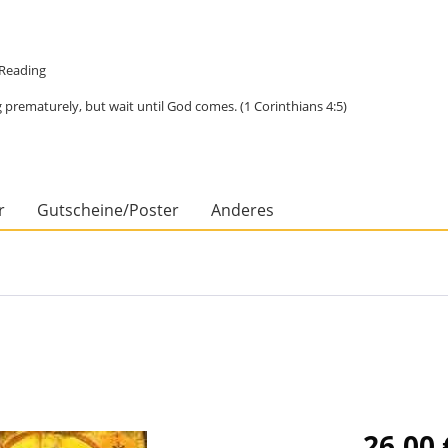
e Reading
 prematurely, but wait until God comes. (1 Corinthians 4:5)
r
Gutscheine/Poster
Anderes
26,00 