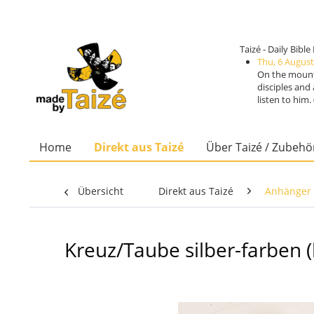
Taizé - Daily Bibl
Thu, 6 August
On the mounta
disciples and
listen to him
Home
Direkt aus Taizé
Über Taizé / Zubehö
Übersicht
Direkt aus Taizé
Anhänger
Kreuz/Taube silber-farben 