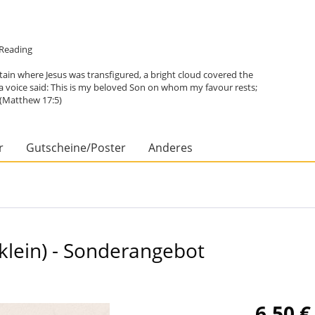
e Reading
in where Jesus was transfigured, a bright cloud covered the
 a voice said: This is my beloved Son on whom my favour rests;
. (Matthew 17:5)
r
Gutscheine/Poster
Anderes
(klein) - Sonderangebot
6,50 €