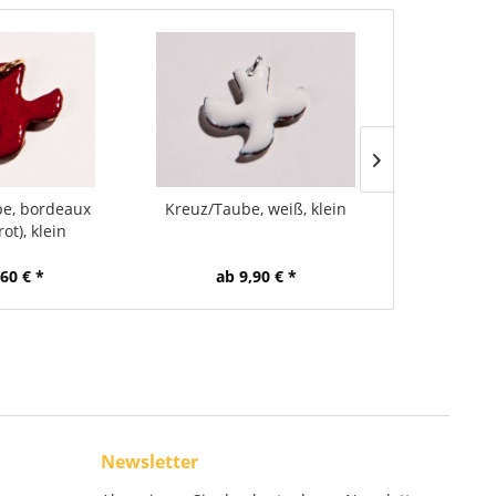
e, bordeaux
Kreuz/Taube, weiß, klein
Kreuz-Taub
ot), klein
,60 € *
ab 9,90 € *
ab 
Newsletter