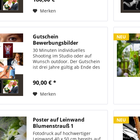
Personen. Der Betrag kann nicht
bar ausbezahlt werden....
Merken
Gutschein
NEU
Bewerbungsbilder
30 Minuten individuelles
Shooting im Studio oder auf
Wunsch outdoor. Der Gutschein
ist drei Jahre gültig ab Ende des
Jahres, in dem er ausgestellt
wurde. Er ist übertragbar auch
90,00 € *
auf andere Personen. Der Betrag
kann nicht bar ausbezahlt...
Merken
Poster auf Leinwand
NEU
Blumenstrauß 1
Fotodruck auf hochwertiger
Leinwand 40 x 50 cm bereits auf