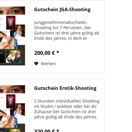
Gutschein JGA-Shooting
Junggesellinnenabschieds-
Shooting bis 7 Personen. Der
Gutschein ist drei Jahre gültig ab
Ende des Jahres, in dem er
ausgestellt wurde. Er ist
übertragbar auch auf andere
200,00 € *
Personen. Der Betrag kann nicht
bar ausbezahlt werden. Bitte...
Merken
Gutschein Erotik-Shooting
2 Stunden individuelles Shooting
im Studio / outdoor oder bei dir
Zuhause Der Gutschein ist drei
Jahre gültig ab Ende des Jahres,
in dem er ausgestellt wurde. Er
ist übertragbar auch auf andere
320,00 € *