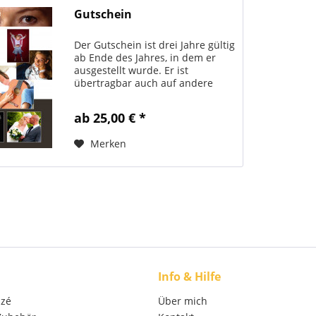
Gutschein
Der Gutschein ist drei Jahre gültig
ab Ende des Jahres, in dem er
ausgestellt wurde. Er ist
übertragbar auch auf andere
Personen. Der Betrag kann nicht
bar ausbezahlt werden. Bitte
ab 25,00 € *
unbedingt die Bestellnummer
beim Einlösen des...
Merken
Info & Hilfe
izé
Über mich