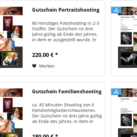
Gutschein Portraitshooting
80 minütiges Fotoshooting in 2-3
Outfits. Der Gutschein ist drei
Jahre gültig ab Ende des Jahres,
in dem er ausgestellt wurde. Er
ist übertragbar auch auf andere
Personen. Der Betrag kann nicht
220,00 € *
bar ausbezahlt werden. Bitte
unbedingt die...
Merken
Gutschein Familienshooting
ca. 45 Minuten Shooting von 6
Familiemitgliedern/Haustieren.
Der Gutschein ist drei Jahre gültig
ab Ende des Jahres, in dem er
ausgestellt wurde. Er ist
übertragbar auch auf andere
180,00 € *