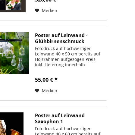
Personen. Der Betrag kann nicht
bar...
Merken
Poster auf Leinwand -
Glühbirnenschmuck
Fotodruck auf hochwertiger
Leinwand 40 x 50 cm bereits auf
Holzrahmen aufgezogen Preis
inkl. Lieferung innerhalb
Deutschlands
55,00 € *
Merken
Poster auf Leinwand
Saxophon 1
Fotodruck auf hochwertiger
Leinwand 40 x 60 cm bereits auf