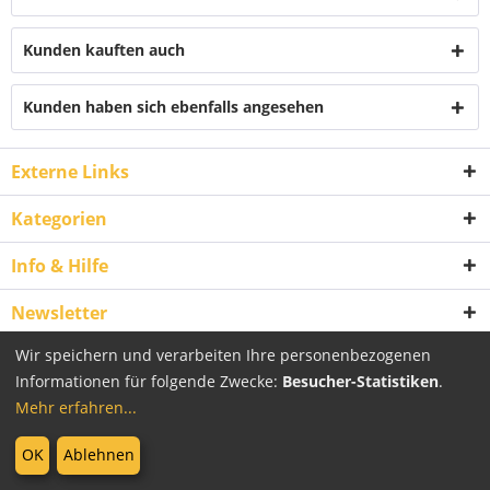
Kunden kauften auch
Kunden haben sich ebenfalls angesehen
Externe Links
Kategorien
Info & Hilfe
Newsletter
Wir speichern und verarbeiten Ihre personenbezogenen
Vertrag widerrufen
Informationen für folgende Zwecke:
Besucher-Statistiken
.
Mehr erfahren...
* Alle Preise inkl. gesetzl. Mehrwertsteuer zzgl.
Versandkosten
und ggf.
OK
Ablehnen
Nachnahmegebühren, wenn nicht anders beschrieben