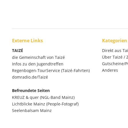
Externe Links
Kategorien
TAIZÉ
Direkt aus Ta
Über Taizé /
die Gemeinschaft von Taizé
Gutscheine/P
Infos zu den Jugendtreffen
Anderes
Regenbogen-TourService (Taizé-Fahrten)
domradio.de/Taizé
Befreundete Seiten
KREUZ & quer (NGL-Band Mainz)
Lichtblicke Mainz (People-Fotograf)
Seelenbalsam Mainz