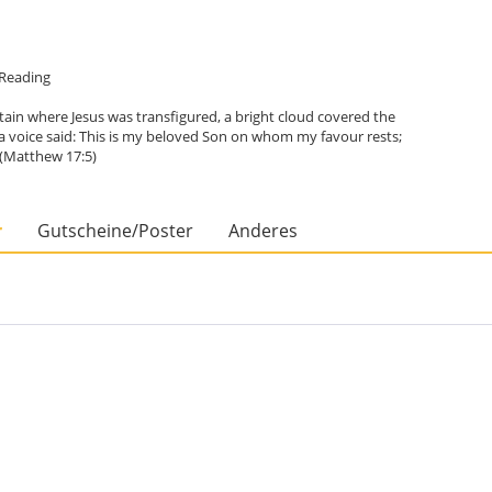
e Reading
in where Jesus was transfigured, a bright cloud covered the
 a voice said: This is my beloved Son on whom my favour rests;
. (Matthew 17:5)
r
Gutscheine/Poster
Anderes