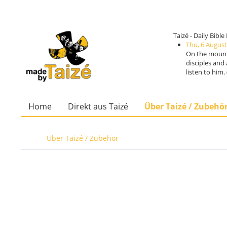
Taizé - Daily Bibl
Thu, 6 August
On the mounta
disciples and
listen to him
Home
Direkt aus Taizé
Über Taizé / Zubehö
Über Taizé / Zubehör